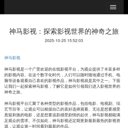
神马影视：探索影视世界的神奇之旅
2025-10-25 15:52:03
神马影视
神马影视是一个广受欢迎的在线影视平台，为观众提供了丰富多样
的影视内容。在这个数字化时代，人们可以随时随地通过手机、电
脑等设备观看自己喜欢的影视作品，神马影视就是其中之一。下面
让我们一起探索神马影视，了解它是如何引领我们进入影视世界的
神奇之旅。
神马影视平台汇聚了各种类型的影视作品，包括电影、电视剧、综
艺节目等，让观众可以根据自己的喜好选择观看。无论是想要感受
悬疑刺激的电影，还是想要追剧感受剧情的起伏，神马影视都能满
足观众的需求。不仅如此，神马影视还定期更新最新最热的影视资
源，让观众第一时间看到最新的作品。