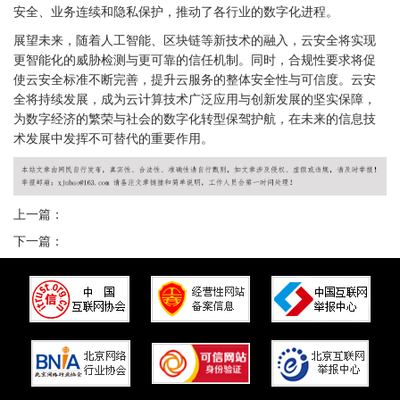
安全、业务连续和隐私保护，推动了各行业的数字化进程。
展望未来，随着人工智能、区块链等新技术的融入，云安全将实现
更智能化的威胁检测与更可靠的信任机制。同时，合规性要求将促
使云安全标准不断完善，提升云服务的整体安全性与可信度。云安
全将持续发展，成为云计算技术广泛应用与创新发展的坚实保障，
为数字经济的繁荣与社会的数字化转型保驾护航，在未来的信息技
术发展中发挥不可替代的重要作用。
上一篇：
下一篇：