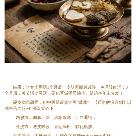
结果：李女士用药1个月后，皮肤紧绷感减轻，色泽转红润；3
个月后，关节活动灵活，硬化区域明显缩小。随访半年未复发！
硬皮病虽顽固，但中医辨证施治可“破冰”！【通络解痹方剂】以
纯中药内服+外洗双管齐下：
- 内服方：调和五脏，温阳散寒，活血通络；
- 外洗方：透皮吸收，直达病所，软化肌肤。
标本兼治，内外同治，让硬化的皮肤一天比一天柔软！