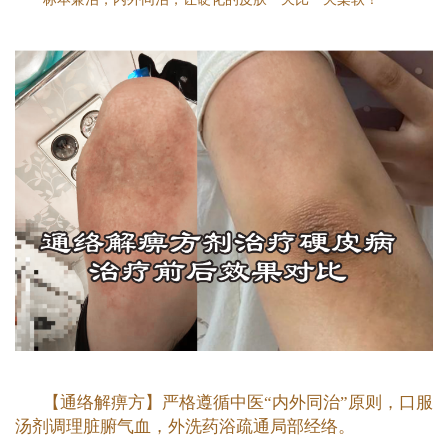
【通络解痹方】严格遵循中医“内外同治”原则，口服
汤剂调理脏腑气血，外洗药浴疏通局部经络。