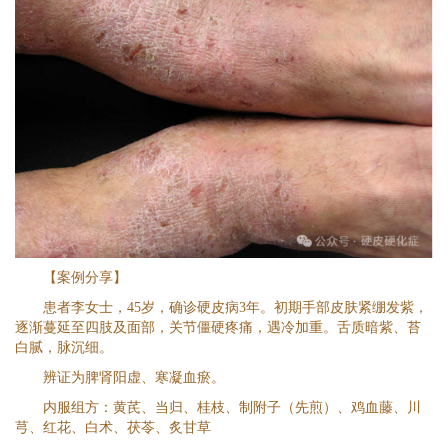
【案例分享】
患者李女士，45岁，确诊硬皮病3年。初期手部皮肤紧绷发紫，
逐渐蔓延至四肢及面部，关节僵硬疼痛，遇冷加重。舌质暗紫、苔
白腻，脉沉细。
辨证为脾肾阳虚、寒凝血瘀。
内服组方：黄芪、当归、桂枝、制附子（先煎）、鸡血藤、川
芎、红花、白术、茯苓、炙甘草