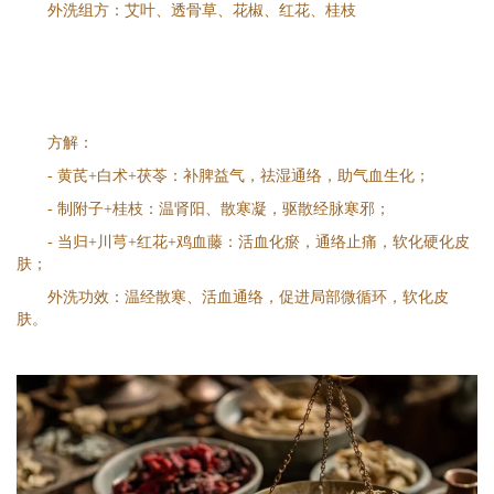
外洗组方：艾叶、透骨草、花椒、红花、桂枝
方解：
- 黄芪+白术+茯苓：补脾益气，祛湿通络，助气血生化；
- 制附子+桂枝：温肾阳、散寒凝，驱散经脉寒邪；
- 当归+川芎+红花+鸡血藤：活血化瘀，通络止痛，软化硬化皮
肤；
外洗功效：温经散寒、活血通络，促进局部微循环，软化皮
肤。