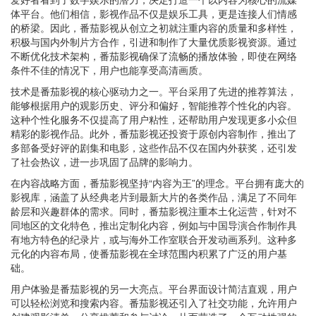
体平台。他们相信，影视作品不仅是娱乐工具，更是连接人们情感
的桥梁。因此，番茄影视从创立之初就注重内容的质量和多样性，
积极与国内外制片方合作，引进和制作了大量优质影视资源。通过
不断优化技术架构，番茄影视确保了流畅的播放体验，即使在网络
条件不佳的情况下，用户也能享受高清画质。
技术是番茄影视的核心驱动力之一。平台采用了先进的推荐算法，
能够根据用户的观影历史、评分和偏好，智能推荐个性化的内容。
这种个性化服务不仅提高了用户粘性，还帮助用户发现更多小众但
精彩的影视作品。此外，番茄影视还投资于原创内容制作，推出了
多部备受好评的剧集和电影，这些作品不仅在国内外获奖，还引发
了社会热议，进一步巩固了品牌的影响力。
在内容战略方面，番茄影视坚持“内容为王”的理念。平台拥有庞大的
影视库，涵盖了从经典老片到最新大片的各类作品，满足了不同年
龄层和兴趣群体的需求。同时，番茄影视注重本土化运营，针对不
同地区的文化特色，推出定制化内容，例如与中国导演合作制作具
有地方特色的纪录片，或与海外工作室联合开发动画系列。这种多
元化的内容布局，使番茄影视在全球范围内积累了广泛的用户基
础。
用户体验是番茄影视的另一大亮点。平台界面设计简洁直观，用户
可以轻松浏览和搜索内容。番茄影视还引入了社交功能，允许用户