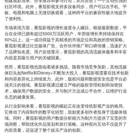
创建观影清单、分享推荐和参与讨论，从而营造了一个互动性强的
社区环境。此外，番茄影视支持多设备同步，用户可以在手机、平
板、电视和电脑上无缝切换观看，这种跨平台的兼容性极大地提升
了便利性。
市场表现方面，番茄影视的增长速度令人瞩目。根据最新数据，平
台在全球已拥有超过5000万活跃用户，年营收增长率持续保持在
50%以上。这一成功得益于其精准的市场定位和高效的营销策略。
番茄影视通过社交媒体广告、合作伙伴推广和口碑传播，迅速扩大
了品牌知名度。用户反馈显示，番茄影视的高清流媒体服务和丰富
内容是其吸引用户的关键因素。
然而，番茄影视也面临着诸多挑战。随着市场竞争加剧，其他流媒
体巨头如Netflix和Disney+不断加大投入，番茄影视需要在技术创新
和内容差异化上持续发力。此外，版权问题和数据安全也是平台必
须关注的领域。番茄影视通过建立严格的版权管理机制和加密技
术，确保用户数据的安全，并与制片方达成公平合作，以维护行业
生态的健康发展。
从行业影响来看，番茄影视的崛起正在改变传统影视产业的格局。
它推动了内容制作的数字化转型，鼓励更多创作者投身于流媒体领
域。同时，番茄影视的用户数据分析能力为制片方提供了宝贵的市
场洞察，帮助优化作品策划和发行策略。这种双向互动不仅提升了
内容质量，还促进了整个娱乐产业的创新。