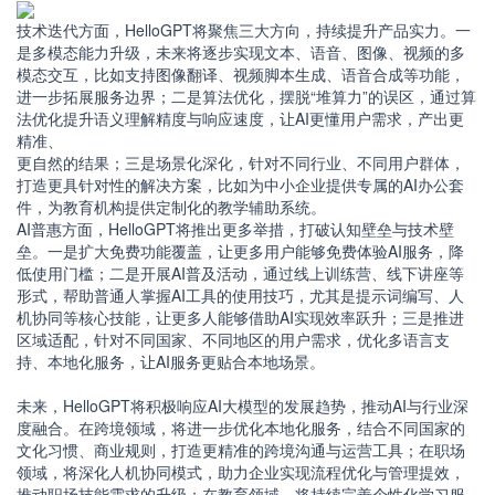
技术迭代方面，HelloGPT将聚焦三大方向，持续提升产品实力。一
是多模态能力升级，未来将逐步实现文本、语音、图像、视频的多
模态交互，比如支持图像翻译、视频脚
本生成、语音合成等功能，
进一步拓展服务边界；二是算法优化，摆脱“堆算力”的误区，通过算
法优化提升语义理解精度与响应速度，让AI更懂用户需求，产出更
精准、
更自然的结果；三是场景化深化，针对不同行业、不同用户群体，
打造更具针对性的解决方案，比如为中小企业提供专属的AI办公套
件，为教育机构提供定制化的教学辅助系统。
AI普惠方面，HelloGPT将推出更多举措，打破认知壁垒与技术壁
垒。一是扩大免费功能覆盖，让更多用户能够免费体验AI服务，降
低使用门槛；二是开展AI普及活动，通过线上训练营、线下讲座等
形式，帮助普通人掌握AI工具的使用技巧，尤其是提示词编写、人
机协同等核心技能，让更多人能够借助AI实现效率跃升；三是推进
区域适配，针对不同国家、不同地区的用户需求，优化多语言支
持、本地化服务，让AI服务更贴合本地场景。
未来，HelloGPT将积极响应AI大模型的发展趋势，推动AI与行业深
度融合。在跨境领域，将进一步优化本地化服务，结合不同国家的
文化习惯、商业规则，打造更精准的
跨境沟通与运营工具；在职场
领域，将深化人机协同模式，助力企业实现流程优化与管理提效，
推动职场技能需求的升级；在教育领域，将持续完善个性化学习服