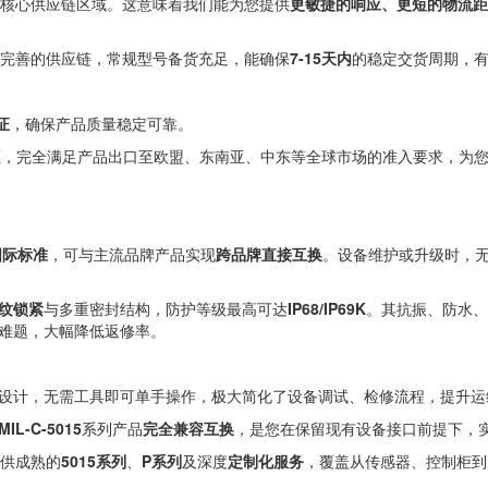
核心供应链区域。这意味着我们能为您提供
更敏捷的响应、更短的物流
完善的供应链，常规型号备货充足，能确保
7-15天内
的稳定交货周期，有
证
，确保产品质量稳定可靠。
证，完全满足产品出口至欧盟、东南亚、中东等全球市场的准入要求，为
N国际标准
，可与主流品牌产品实现
跨品牌直接互换
。设备维护或升级时，
纹锁紧
与多重密封结构，防护等级最高可达
IP68/IP69K
。其抗振、防水、
难题，大幅降低返修率。
设计，无需工具即可单手操作，极大简化了设备调试、检修流程，提升运
MIL-C-5015
系列产品
完全兼容互换
，是您在保留现有设备接口前提下，
供成熟的
5015系列
、
P系列
及深度
定制化服务
，覆盖从传感器、控制柜到