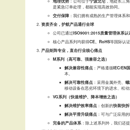
地理优势
：公司位于
宁波北仑
，地处长三角
是紧急订单处理，都能实现高效协同。
交付保障
：我们拥有成熟的生产管理体系和
资质齐全，护航产品通行全球
公司已通过
ISO9001:2015质量管理体系认
核心产品系列均获得
CE、RoHS
等国际认
产品矩阵专业，直击行业核心痛点
M系列（高可靠、强兼容之选）
解决兼容性痛点
：严格遵循
IEC/E
本。
解决可靠性痛点
：采用金属外壳、
螺
移动设备在恶劣环境下的进水、松动
VG系列（快速维护、降本增效之选）
解决维护效率痛点
：创新的
快装快拆
解决平滑升级痛点
：可与广泛应用的
完备的产品体系
：除上述系列外，我们还提