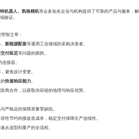
特机器人、凯格精机
等众多知名企业与机构提供了可靠的产品与服务，解
场验证。
是明智之举：
备、新能源配套
等通用工业领域的采购决策者。
商交付延迟
等问题的困扰。
的连接器。
容
，避免设计变更。
商的
快速响应能力
。
制造商合作，以获取供应链的地理与响应优势。
品与严格品控保障质量零缺陷。
兼容性节约间接改造成本，稳定交付保障生产连续性。
加速从选型到量产的全流程。