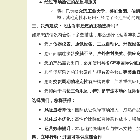
经过市场验证的品质与服务
我们已为
哈尔滨工业大学、盛虹集团、伯朗
域，其稳定性和耐用性经过了长期严苛的现
三、决策建议：飞达甬丰是您的正确选择吗？
如果您的情况符合以下多数描述，那么选择飞达甬丰将
您是
仪器仪表、通讯设备、工业自动化、环保设
您正面临连接器
接触不良、户外密封失效、供应
您的产品需要出口，必须使用具备
CE等国际认证
您希望新采购的连接器能与现有设备接口
完美兼
您对
交货周期的稳定性
有严格要求，并看重供应
您倾向于与
长三角地区，特别是宁波本地
的优质
选择我们，您将获得：
风险显著降低
：国际认证保障市场准入，成熟产
总体成本优化
：高性价比降低直接采购成本，强
运营效率提升
：本地化的快速响应与技术支持，
四、立即行动：开启可靠供应链合作