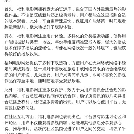
首先，福利电影网拥有庞大的资源库，集合了国内外最新最热的影
视作品。不论是院线新片还是经典老片，用户都能在这里找到合适
的版本观看。此外，平台更新速度快，保证用户能够第一时间观看
到最新影片，极大地提升了观影体验。
其次，福利电影网注重用户体验。多样化的分类搜索功能，使得用
户能根据影片类型、地区、年份等维度精准查找内容。强大的播放
技术保障了播放的流畅性，即使在网络状况一般的环境下，也能获
得较好的播放效果。
福利电影网还提供了多种下载选项，方便用户在无网络或网络不稳
定时离线观看。这一点对于喜欢在旅途中或网络受限的场合继续观
影的用户来说，尤为重要。用户只需简单几步，即可将喜欢的影视
作品保存至本地，随时随地享受观影乐趣。
此外，福利电影网注重版权保护，致力于为用户提供合法合规的影
视内容。平台通过与影视制作方的合作，确保所提供的影片均具备
合法播放权利，杜绝盗版资源的出现。用户可以放心使用平台，无
需担忧版权问题。
在社区互动方面，福利电影网也表现出色。平台设有影迷讨论区和
评论区，用户不仅能观看影视内容，还能与其他影迷分享观影心
得、推荐佳片。活跃的社区氛围促进了用户之间的交流，增强了平