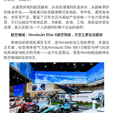
从露营供电到庭院修剪，从农田灌溉到应急排水，从园林养护
到渔业作业——现场展示的变频便携式发电机、草坪机、通用发动
机、水泵等产品，覆盖了日常生活与基础产业的每一个动力需求场
景。它们以稳定可靠的品质，为家庭、农场、工地、渔港提供坚实
支撑，真正实现“从一个人的便利到整个社会的便利”。
航空领域：HondaJet Elite II凌空亮相，天空之梦近在眼前
将移动的喜悦拓展至天空，是Honda创业之初的梦想。本届北
京车展，轻型商务喷气飞机HondaJet Elite II的1/2模型与HF120涡
轮风扇发动机共同亮相——这不仅是展品，更是Honda挑战精神在
航空领域的实体宣言。