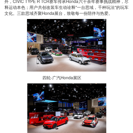
外，CIVIC TYPE R TCR赛车传承Honda六十余年赛事挑战精神，尽
释运动本色；用户共创改装车生动诠释"一台思域，千种玩法"的玩车
文化。三款思域齐聚Honda展台，致敬每一份陪伴与热爱。
四轮-广汽Honda展区