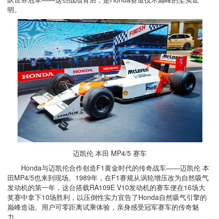
明。
迈凯伦 本田 MP4/5 赛车
Honda与迈凯伦合作创造F1黄金时代的传奇战车——迈凯伦 本
田MP4/5也来到现场。1989年，在F1赛规从涡轮增压改为自然吸气
发动机的第一年，这台搭载RA109E V10发动机的赛车便在16场大
奖赛中拿下10场胜利，以压倒性实力宣告了Honda自然吸气引擎的
巅峰造诣。用户可零距离试乘体验，亲身感受冠军赛车的传奇魅
力。