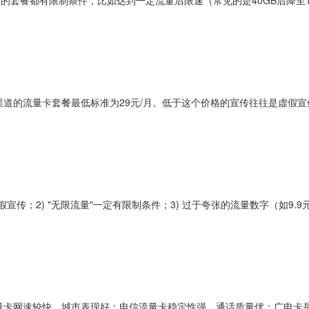
规渠道的流量卡套餐最低标准为29元/月。低于这个价格的宣传往往是虚假
假宣传；2) "无限流量"一定有限制条件；3) 过于夸张的流量数字（如9.9
流量卡网速较快，城市表现好；电信流量卡稳定性强，通话质量优；广电卡