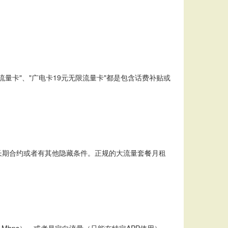
限流量卡"、"广电卡19元无限流量卡"都是包含话费补贴或
要长期合约或者有其他隐藏条件。正规的大流量套餐月租
Mbps），或者是定向流量（只能在特定APP使用）。