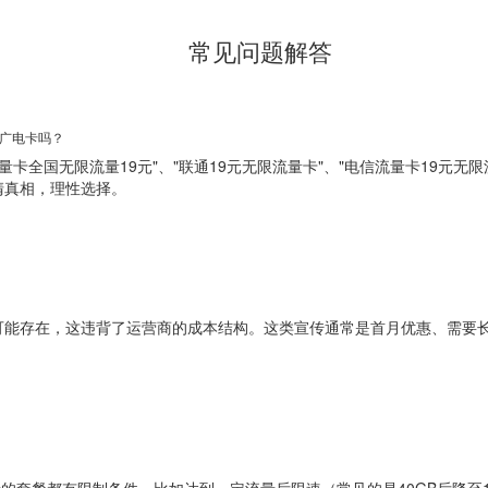
常见问题解答
、广电卡吗？
量卡全国无限流量19元"、"联通19元无限流量卡"、"电信流量卡19元无
清真相，理性选择。
量卡不可能存在，这违背了运营商的成本结构。这类宣传通常是首月优惠、需
流量的套餐都有限制条件，比如达到一定流量后限速（常见的是40GB后降至1