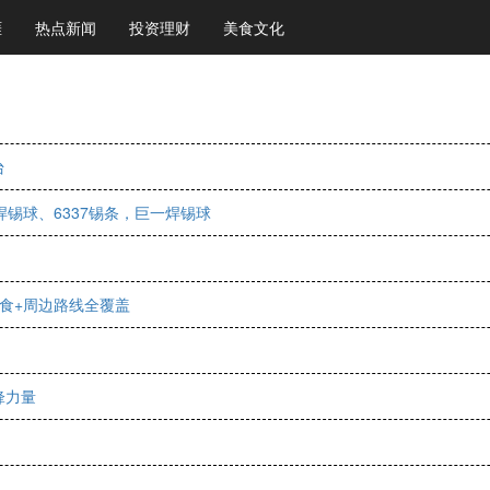
涯
热点新闻
投资理财
美食文化
台
锡球、6337锡条，巨一焊锡球
食+周边路线全覆盖
锋力量