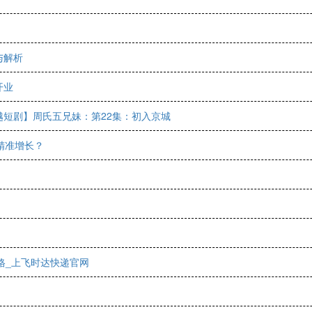
与解析
开业
短剧】周氏五兄妹：第22集：初入京城
精准增长？
价格_上飞时达快递官网