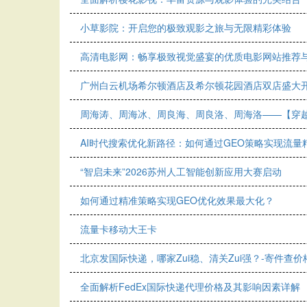
小草影院：开启您的极致观影之旅与无限精彩体验
高清电影网：畅享极致视觉盛宴的优质电影网站推荐
广州白云机场希尔顿酒店及希尔顿花园酒店双店盛大
周海涛、周海冰、周良海、周良洛、周海洛——【穿越
AI时代搜索优化新路径：如何通过GEO策略实现流量
“智启未来”2026苏州人工智能创新应用大赛启动
如何通过精准策略实现GEO优化效果最大化？
流量卡移动大王卡
北京发国际快递，哪家Zui稳、清关Zui强？-寄件查
全面解析FedEx国际快递代理价格及其影响因素详解