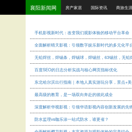
襄阳新闻网
房产家居
国际资讯
商旅生
手机影视新时代：改变我们观影体验的移动平台革命
全面解析晴天影视：引领数字娱乐新时代的多元化平
无铅焊丝，焊锡条，焊锡球，焊锡丝，63锡丝，无铅焊
百度SEO的日志分析实战与核心网页指标优化
东北哈尔滨出行指南｜本地人真实游玩分享，景点+美
最高级的教育，是一场双向奔赴的彼此成全
深度解析华视影视：引领华语影视内容创新发展的先
防水监理vs咖乐涂一站式防水，谁更省？
全面解析樱花影视：丰富资源与观影体验的完美结合