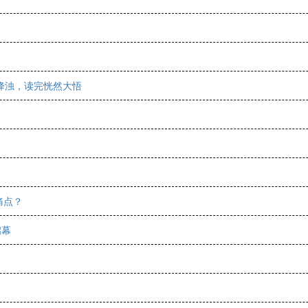
降浊，读完恍然大悟
痛点？
启幕