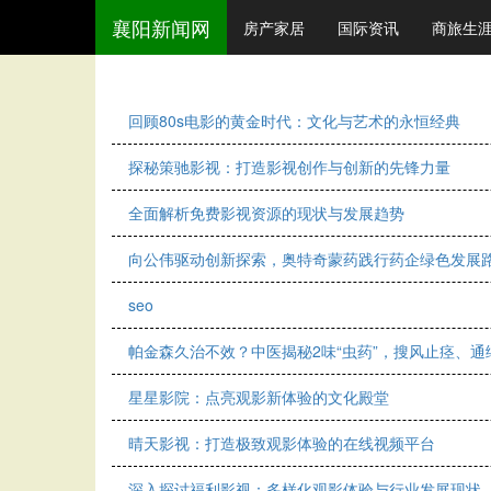
襄阳新闻网
房产家居
国际资讯
商旅生
回顾80s电影的黄金时代：文化与艺术的永恒经典
探秘策驰影视：打造影视创作与创新的先锋力量
全面解析免费影视资源的现状与发展趋势
向公伟驱动创新探索，奥特奇蒙药践行药企绿色发展
seo
帕金森久治不效？中医揭秘2味“虫药”，搜风止痉、
星星影院：点亮观影新体验的文化殿堂
晴天影视：打造极致观影体验的在线视频平台
深入探讨福利影视：多样化观影体验与行业发展现状