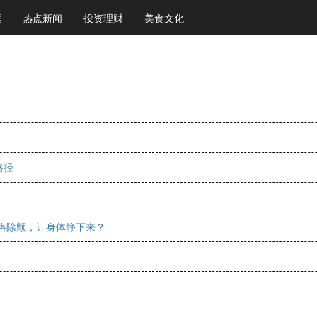
涯
热点新闻
投资理财
美食文化
路径
通络除颤，让身体静下来？