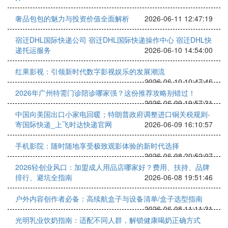
奢品包包的魅力与投资价值全面解析
2026-06-11 12:47:19
宿迁DHL国际快递公司 宿迁DHL国际快递操作中心 宿迁DHL快
递托运服务
2026-06-10 14:54:00
红果影视：引领新时代数字影视娱乐的发展潮流
2026-06-10 10:47:46
2026年广州特需门诊陪诊哪家强？这份推荐攻略别错过！
2026-06-09 19:57:31
中国向美国出口小家电回暖；特朗普政府调整进口铜关税规则-
寄国际快递_上飞时达快递官网
2026-06-09 16:10:57
手机影院：随时随地享受极致观影体验的新时代选择
2026-06-08 20:52:07
2026轻创业风口：加盟成人用品店哪家好？费用、扶持、品牌
排行、避坑全指南
2026-06-08 19:51:46
户外内容创作者必备：高续航盒子与设备清单/盒子选型指南
2026-06-08 11:11:31
光明乳业饮奶指南：适配不同人群，解锁健康喝奶正确方式